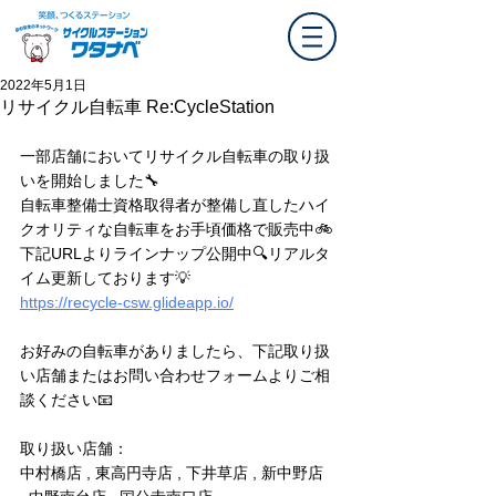
2022年5月1日
リサイクル自転車 Re:CycleStation
一部店舗においてリサイクル自転車の取り扱
いを開始しました🔧
自転車整備士資格取得者が整備し直したハイ
クオリティな自転車をお手頃価格で販売中🚲
下記URLよりラインナップ公開中🔍リアルタ
イム更新しております💡
https://recycle-csw.glideapp.io/
お好みの自転車がありましたら、下記取り扱
い店舗またはお問い合わせフォームよりご相
談ください📧
取り扱い店舗：
中村橋店 , 東高円寺店 , 下井草店 , 新中野店 